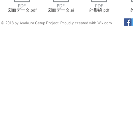
図面データ.pdf
図面データ.ai
外形線.pdf
© 2018 by Asakura Getup Project. Proudly created with
Wix.com