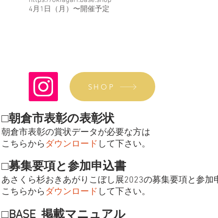
https://okiagari.base.shop
4月1日（月）〜開催予定
SHOP
□朝倉市表彰の表彰状
朝倉市表彰の賞状データが必要な方は
こちらから
ダウンロード
して下さい。
□募集要項と参加申込書
あさくら杉おきあがりこぼし展202
3の募集要項と参加
こちらから
ダウンロード
して下さい。
□BASE 掲載マニュアル