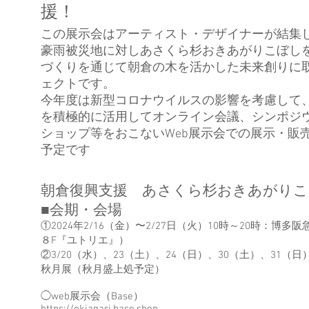
援！
この展示会はアーティスト・デザイナーが結集
豪雨被災地に対しあさくら杉おきあがりこぼし
づくりを通じて朝倉の木を活かした未来創りに
ェクトです。
今年度は新型コロナウイルスの影響を考慮して
を積極的に活用してオンライン会議、シンポジ
ショップ等をおこないWeb展示会での展示・販
予定です
朝倉復興支援 あさくら杉おきあがりこぼ
■
会期・会場
①2024年2/16（金）〜2/27日（火）10時～20時：博多
８F『ユトリエ』）
②3/20（水）、23（土）、24（日）、30（土）、31（日）
秋月展（秋月盛上処予定）
◯web展示会（Base）